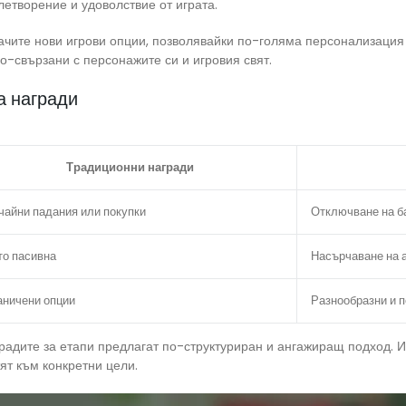
етворение и удоволствие от играта.
грачите нови игрови опции, позволявайки по-голяма персонализаци
по-свързани с персонажите си и игровия свят.
а награди
Традиционни награди
чайни падания или покупки
Отключване на б
то пасивна
Насърчаване на 
аничени опции
Разнообразни и 
градите за етапи предлагат по-структуриран и ангажиращ подход. И
тят към конкретни цели.