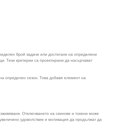
ределен брой задачи или достигане на определени
ци. Тези критерии са проектирани да насърчават
 на определен сезон. Това добавя елемент на
изживяване. Отключването на скинове и токени може
 увеличено удоволствие и мотивация да продължат да