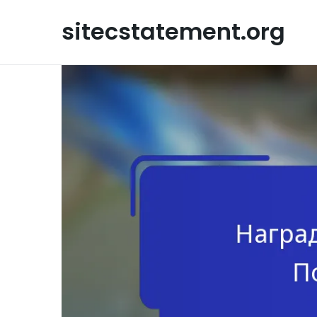
Skip
to
sitecstatement.org
content