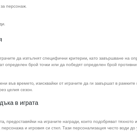
 за персонаж.
ди.
я
играчите да изпълнят специфични критерии, като завършване на оп
нат определен брой точки или да победят определен брой противни
ени във времето, изисквайки от играчите да ги завършат в рамките
рез целия сезон.
дъка в играта
та, предоставяйки на играчите награди, които подобряват тяхното 
 персонажа и игровия си стил. Тази персонализация често води до