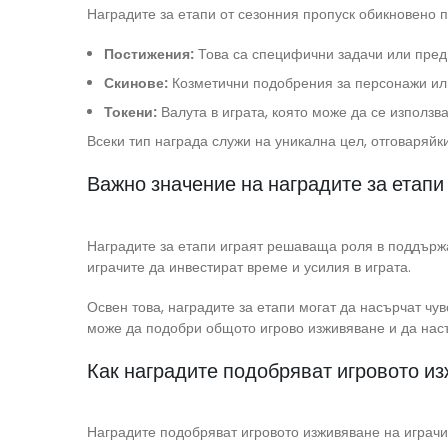
Наградите за етапи от сезонния пропуск обикновено п
Постижения:
Това са специфични задачи или предиз
Скинове:
Козметични подобрения за персонажи или 
Токени:
Валута в играта, която може да се използ
Всеки тип награда служи на уникална цел, отговаряйк
Важно значение на наградите за етапи 
Наградите за етапи играят решаваща роля в поддържа
играчите да инвестират време и усилия в играта.
Освен това, наградите за етапи могат да насърчат чув
може да подобри общото игрово изживяване и да нас
Как наградите подобряват игровото из
Наградите подобряват игровото изживяване на играчит