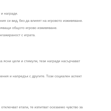
 и награди.
я си вид, без да влияят на игровото изживяване.
бряващи общото игрово изживяване.
нгажираност с играта.
а ясни цели и стимули, тези награди насърчават
жения и напредък с другите. Този социален аспект
отключват етапи, те изпитват осезаемо чувство за