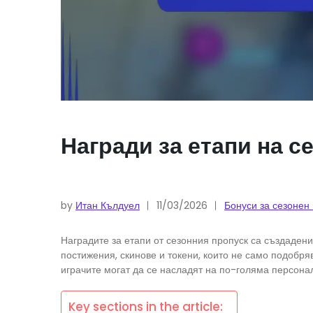
Награди за етапи на с
by
Итан Кълдуел
11/03/2026
Бонуси за сезонен
Наградите за етапи от сезонния пропуск са създадени
постижения, скинове и токени, които не само подобр
играчите могат да се насладят на по-голяма персона
Key sections in the article: