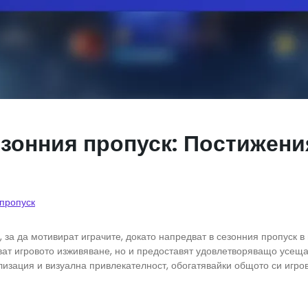
езонния пропуск: Постижени
 пропуск
, за да мотивират играчите, докато напредват в сезонния пропуск в
яват игровото изживяване, но и предоставят удовлетворяващо усеща
лизация и визуална привлекателност, обогатявайки общото си игро