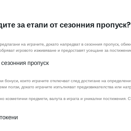
ите за етапи от сезонния пропуск?
редлагани на играчите, докато напредват в сезонния пропуск, обик
обряват игровото изживяване и предоставят усещане за постижени
 сезонния пропуск
и бонуси, които играчите отключват след достигане на определени 
ми ползи, докато играчите изпълняват предизвикателства или натр
но козметични предмети, валута в играта и уникални постижения. 
 токени