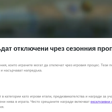
ъдат отключени чрез сезонния про
ия, които играчите могат да отключат чрез игровия процес. Тези п
 и насърчават напредъка.
в категории като игрови етапи, предизвикателства и награди за уча
ени нива в играта. Често срещаните награди включват
ексклузивни 
ия.