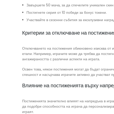
Завършете 50 мача, за да спечелите уникален скин
Постигнете серия от 10 победи за бонус токени.
Участвайте в сезонни събития за ексклузивни награ
Критерии за отключване на постижени
Отключването на постижения обикновено изисква от 
етапи. Например, играчите може да трябва да постиг
ангажираността с различни аспекти на играта.
Освен това, някои постижения могат да бъдат огранич
спешност и насърчава играчите активно да участват п
Влияние на постиженията върху напре
Постиженията значително влияят на напредъка в игра
да подобри способността на играча да персонализира
играят.