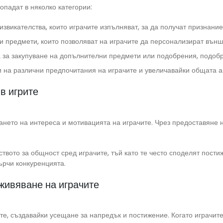
опадат в няколко категории:
викателства, които играчите изпълняват, за да получат признание
предмети, които позволяват на играчите да персонализират външни
ва за закупуване на допълнителни предмети или подобрения, подо
и на различни предпочитания на играчите и увеличавайки общата а
в игрите
нето на интереса и мотивацията на играчите. Чрез предоставяне н
ството за общност сред играчите, тъй като те често споделят пости
ърчи конкуренцията.
живяване на играчите
е, създавайки усещане за напредък и постижение. Когато играчите 