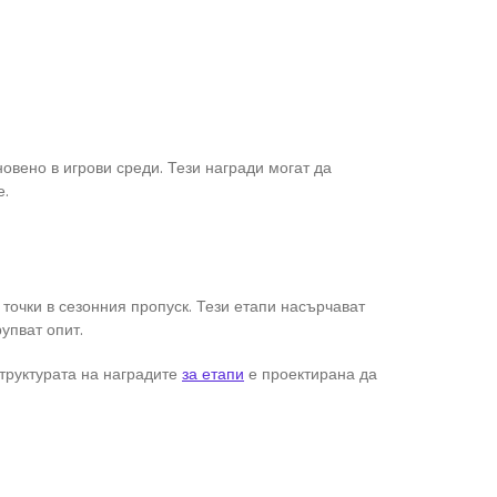
новено в игрови среди. Тези награди могат да
е.
точки в сезонния пропуск. Тези етапи насърчават
упват опит.
Структурата на наградите
за етапи
е проектирана да