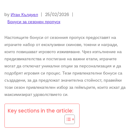
by
Итан Кълдуел
25/02/2026
Бонуси за сезонен пропуск
Настоящите бонуси от сезонния пропуск предоставят на
играчите набор от ексклузивни скинове, токени и награди,
които повишават игровото изживяване. Чрез изпълнение на
предизвикателства и постигане на важни етапи, играчите
могат да отключат уникални опции за персонализация и да
подобрят игровия си процес. Тези привлекателни бонуси са
създадени, за да предложат значителна стойност, правейки
този сезон привлекателен избор за геймърите, които искат да
максимизират удоволствието си.
Key sections in the article: