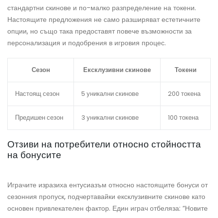
стандартни скинове и по-малко разпределение на токени.
Настоящите предложения не само разширяват естетичните
опции, но също така предоставят повече възможности за
персонализация и подобрения в игровия процес.
Сезон
Ексклузивни скинове
Токени
Настоящ сезон
5 уникални скинове
200 токена
Предишен сезон
3 уникални скинове
100 токена
Отзиви на потребители относно стойността
на бонусите
Играчите изразиха ентусиазъм относно настоящите бонуси от
сезонния пропуск, подчертавайки ексклузивните скинове като
основен привлекателен фактор. Един играч отбеляза: “Новите