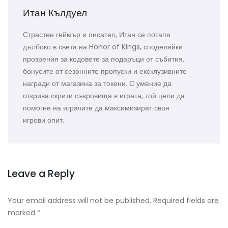
Итан Кълдуел
Страстен геймър и писател, Итан се потапя
дълбоко в света на Honor of Kings, споделяйки
прозрения за кодовете за подаръци от събития,
бонусите от сезонните пропуски и ексклузивните
награди от магазина за токени. С умение да
открива скрити съкровища в играта, той цели да
помогне на играчите да максимизират своя
игрови опит.
Leave a Reply
Your email address will not be published.
Required fields are
marked
*