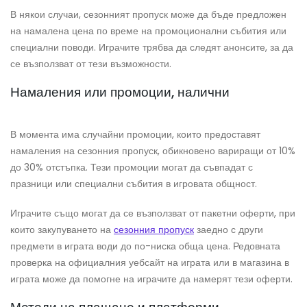
В някои случаи, сезонният пропуск може да бъде предложен
на намалена цена по време на промоционални събития или
специални поводи. Играчите трябва да следят анонсите, за да
се възползват от тези възможности.
Намаления или промоции, налични
В момента има случайни промоции, които предоставят
намаления на сезонния пропуск, обикновено вариращи от 10%
до 30% отстъпка. Тези промоции могат да съвпадат с
празници или специални събития в игровата общност.
Играчите също могат да се възползват от пакетни оферти, при
които закупуването на
сезонния пропуск
заедно с други
предмети в играта води до по-ниска обща цена. Редовната
проверка на официалния уебсайт на играта или в магазина в
играта може да помогне на играчите да намерят тези оферти.