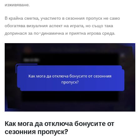
изживяване.
В крайна сметка, участието в сезонния пропуск не само
обогатява визуалния аспект на играта, но също така
допринася за по-динамична и приятна игрова среда.
Как мога да отключа бонусите от
сезонния пропуск?