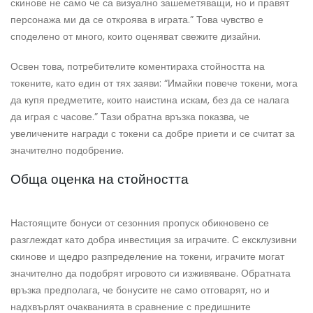
скинове не само че са визуално зашеметяващи, но и правят
персонажа ми да се откроява в играта.” Това чувство е
споделено от много, които оценяват свежите дизайни.
Освен това, потребителите коментираха стойността на
токените, като един от тях заяви: “Имайки повече токени, мога
да купя предметите, които наистина искам, без да се налага
да играя с часове.” Тази обратна връзка показва, че
увеличените награди с токени са добре приети и се считат за
значително подобрение.
Обща оценка на стойността
Настоящите бонуси от сезонния пропуск обикновено се
разглеждат като добра инвестиция за играчите. С ексклузивни
скинове и щедро разпределение на токени, играчите могат
значително да подобрят игровото си изживяване. Обратната
връзка предполага, че бонусите не само отговарят, но и
надхвърлят очакванията в сравнение с предишните