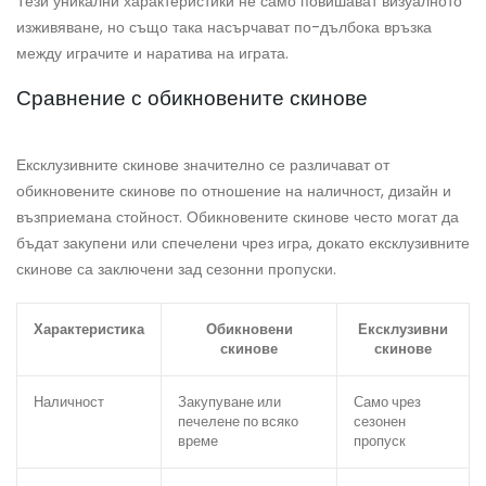
Тези уникални характеристики не само повишават визуалното
изживяване, но също така насърчават по-дълбока връзка
между играчите и наратива на играта.
Сравнение с обикновените скинове
Ексклузивните скинове значително се различават от
обикновените скинове по отношение на наличност, дизайн и
възприемана стойност. Обикновените скинове често могат да
бъдат закупени или спечелени чрез игра, докато ексклузивните
скинове са заключени зад сезонни пропуски.
Характеристика
Обикновени
Ексклузивни
скинове
скинове
Наличност
Закупуване или
Само чрез
печелене по всяко
сезонен
време
пропуск