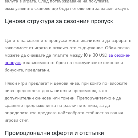
валута в играта. След потвърждаване на покупката,
ексклузивните скинове ще бъдат отключени за вашия акаунт.
Ценова структура за сезонния пропуск
Цените на сезонните пропуски могат значително да варират в
зависимост от играта и включеното съдържание. Обикновено
можете да очаквате да платите между 10 и 30 USD
за сезонен
пропуск
, в зависимост от броя на ексклузивните скинове и
бонусите, предлагани.
Някои игри предлагат и ценови нива, при които по-високите
нива предоставят допълнителни предимства, като
допълнителни скинове или токени. Препоръчително е да
сравните предложенията на различните нива, за да
определите кое предлага най-добрата стойност за вашия
игрови стил.
Промоционални оферти и отстъпки