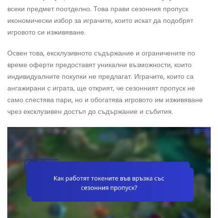
всеки предмет поотделно. Това прави сезонния пропуск
икономически избор за играчите, които искат да подобрят
игровото си изживяване.
Освен това, ексклузивното съдържание и ограничените по
време оферти предоставят уникални възможности, които
индивидуалните покупки не предлагат. Играчите, които са
ангажирани с играта, ще открият, че сезонният пропуск не
само спестява пари, но и обогатява игровото им изживяване
чрез ексклузивен достъп до съдържание и събития.