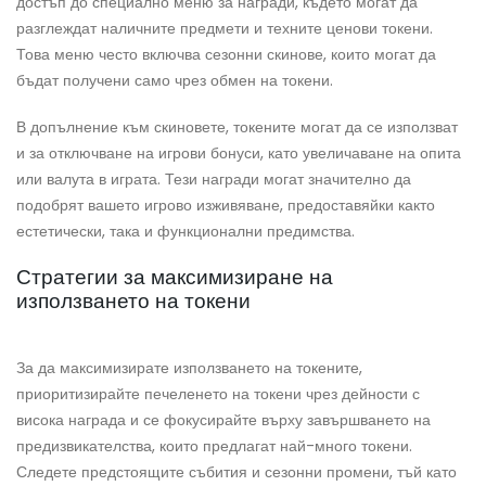
достъп до специално меню за награди, където могат да
разглеждат наличните предмети и техните ценови токени.
Това меню често включва сезонни скинове, които могат да
бъдат получени само чрез обмен на токени.
В допълнение към скиновете, токените могат да се използват
и за отключване на игрови бонуси, като увеличаване на опита
или валута в играта. Тези награди могат значително да
подобрят вашето игрово изживяване, предоставяйки както
естетически, така и функционални предимства.
Стратегии за максимизиране на
използването на токени
За да максимизирате използването на токените,
приоритизирайте печеленето на токени чрез дейности с
висока награда и се фокусирайте върху завършването на
предизвикателства, които предлагат най-много токени.
Следете предстоящите събития и сезонни промени, тъй като