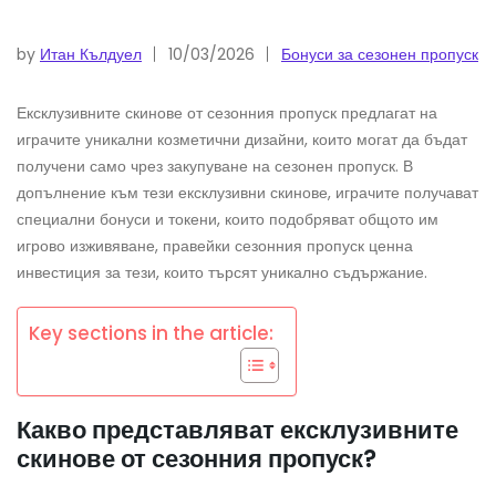
by
Итан Кълдуел
10/03/2026
Бонуси за сезонен пропуск
Ексклузивните скинове от сезонния пропуск предлагат на
играчите уникални козметични дизайни, които могат да бъдат
получени само чрез закупуване на сезонен пропуск. В
допълнение към тези ексклузивни скинове, играчите получават
специални бонуси и токени, които подобряват общото им
игрово изживяване, правейки сезонния пропуск ценна
инвестиция за тези, които търсят уникално съдържание.
Key sections in the article:
Какво представляват ексклузивните
скинове от сезонния пропуск?