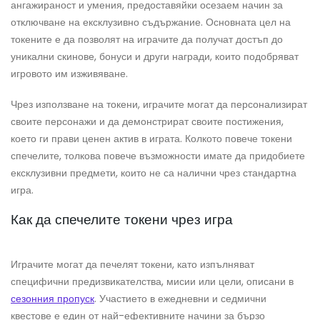
ангажираност и умения, предоставяйки осезаем начин за
отключване на ексклузивно съдържание. Основната цел на
токените е да позволят на играчите да получат достъп до
уникални скинове, бонуси и други награди, които подобряват
игровото им изживяване.
Чрез използване на токени, играчите могат да персонализират
своите персонажи и да демонстрират своите постижения,
което ги прави ценен актив в играта. Колкото повече токени
спечелите, толкова повече възможности имате да придобиете
ексклузивни предмети, които не са налични чрез стандартна
игра.
Как да спечелите токени чрез игра
Играчите могат да печелят токени, като изпълняват
специфични предизвикателства, мисии или цели, описани в
сезонния пропуск
. Участието в ежедневни и седмични
квестове е един от най-ефективните начини за бързо