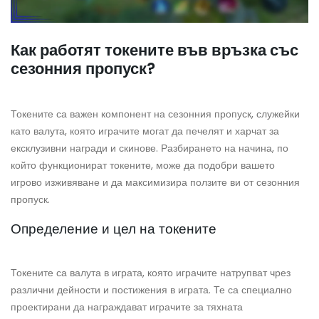
Как работят токените във връзка със
сезонния пропуск?
Токените са важен компонент на сезонния пропуск, служейки
като валута, която играчите могат да печелят и харчат за
ексклузивни награди и скинове. Разбирането на начина, по
който функционират токените, може да подобри вашето
игрово изживяване и да максимизира ползите ви от сезонния
пропуск.
Определение и цел на токените
Токените са валута в играта, която играчите натрупват чрез
различни дейности и постижения в играта. Те са специално
проектирани да награждават играчите за тяхната