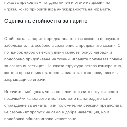
показва преход към по-динамичен и отзивчив дизайн на
играта, който приоритизира ангажираността на играчите.
Оценка на стойността за парите
Стойността за парите, предлагана от този сезонен пропуск, е
забележителна, особено в сравнение с предишните сезони. С
по-широк набор от ексклузивни скинове, бонус награди и
подобрено придобиване на токени, играчите получават повече
за своята инвестиция. Ценовата структура остава конкурентна,
което я прави привлекателен вариант както за нови, така и за
завръщащи се играчи.
Играчите съобщават, че са доволни от своите покупки, често
посочвайки качеството и количеството на наградите като
оправдание за цената. Тази положителна реакция предполага,
че сезонният пропуск не само е добра инвестиция, но и
подобрява общото игрово изживяване.