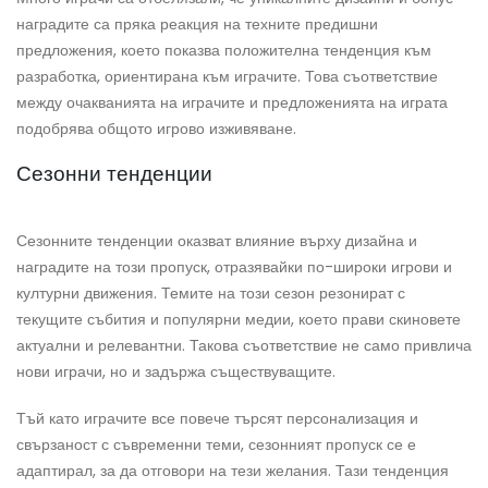
наградите са пряка реакция на техните предишни
предложения, което показва положителна тенденция към
разработка, ориентирана към играчите. Това съответствие
между очакванията на играчите и предложенията на играта
подобрява общото игрово изживяване.
Сезонни тенденции
Сезонните тенденции оказват влияние върху дизайна и
наградите на този пропуск, отразявайки по-широки игрови и
културни движения. Темите на този сезон резонират с
текущите събития и популярни медии, което прави скиновете
актуални и релевантни. Такова съответствие не само привлича
нови играчи, но и задържа съществуващите.
Тъй като играчите все повече търсят персонализация и
свързаност с съвременни теми, сезонният пропуск се е
адаптирал, за да отговори на тези желания. Тази тенденция