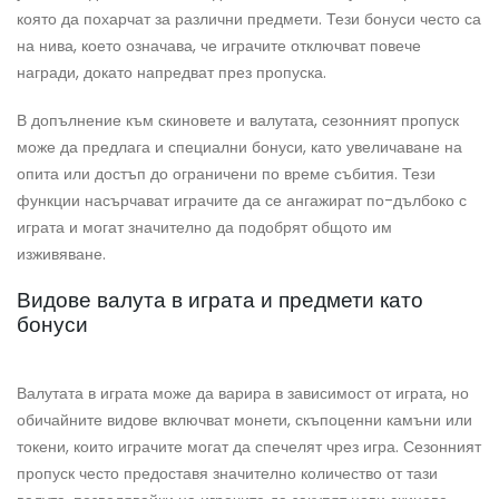
която да похарчат за различни предмети. Тези бонуси често са
на нива, което означава, че играчите отключват повече
награди, докато напредват през пропуска.
В допълнение към скиновете и валутата, сезонният пропуск
може да предлага и специални бонуси, като увеличаване на
опита или достъп до ограничени по време събития. Тези
функции насърчават играчите да се ангажират по-дълбоко с
играта и могат значително да подобрят общото им
изживяване.
Видове валута в играта и предмети като
бонуси
Валутата в играта може да варира в зависимост от играта, но
обичайните видове включват монети, скъпоценни камъни или
токени, които играчите могат да спечелят чрез игра. Сезонният
пропуск често предоставя значително количество от тази