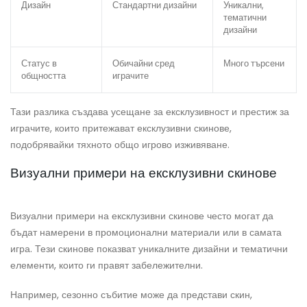
Дизайн
Стандартни дизайни
Уникални,
тематични
дизайни
Статус в
Обичайни сред
Много търсени
общността
играчите
Тази разлика създава усещане за ексклузивност и престиж за
играчите, които притежават ексклузивни скинове,
подобрявайки тяхното общо игрово изживяване.
Визуални примери на ексклузивни скинове
Визуални примери на ексклузивни скинове често могат да
бъдат намерени в промоционални материали или в самата
игра. Тези скинове показват уникалните дизайни и тематични
елементи, които ги правят забележителни.
Например, сезонно събитие може да представи скин,