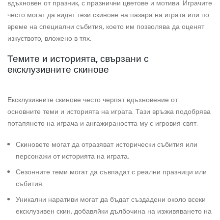
вдъхновен от празник, с празнични цветове и мотиви. Играчите
често могат да видят тези скинове на пазара на играта или по
време на специални събития, което им позволява да оценят
изкуството, вложено в тях.
Темите и историята, свързани с
ексклузивните скинове
Ексклузивните скинове често черпят вдъхновение от
основните теми и историята на играта. Тази връзка подобрява
потапянето на играча и ангажираността му с игровия свят.
Скиновете могат да отразяват исторически събития или
персонажи от историята на играта.
Сезонните теми могат да съвпадат с реални празници или
събития.
Уникални наративи могат да бъдат създадени около всеки
ексклузивен скин, добавяйки дълбочина на изживяването на