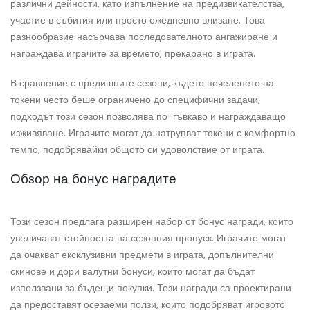
различни дейности, като изпълнение на предизвикателства,
участие в събития или просто ежедневно влизане. Това
разнообразие насърчава последователното ангажиране и
награждава играчите за времето, прекарано в играта.
В сравнение с предишните сезони, където печеленето на
токени често беше ограничено до специфични задачи,
подходът този сезон позволява по-гъвкаво и награждаващо
изживяване. Играчите могат да натрупват токени с комфортно
темпо, подобрявайки общото си удоволствие от играта.
Обзор на бонус наградите
Този сезон предлага разширен набор от бонус награди, които
увеличават стойността на сезонния пропуск. Играчите могат
да очакват ексклузивни предмети в играта, допълнителни
скинове и дори валутни бонуси, които могат да бъдат
използвани за бъдещи покупки. Тези награди са проектирани
да предоставят осезаеми ползи, които подобряват игровото