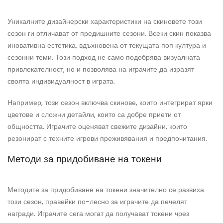
Уникалните дизайнерски характеристики на скиновете този
сезон ги отличават от предишните сезони. Всеки скин показва
иновативна естетика, вдъхновена от текущата поп култура и
сезонни теми. Този подход не само подобрява визуалната
привлекателност, но и позволява на играчите да изразят
своята индивидуалност в играта.
Например, този сезон включва скинове, които интегрират ярки
цветове и сложни детайли, които са добре приети от
общността. Играчите оценяват свежите дизайни, които
резонират с техните игрови преживявания и предпочитания.
Методи за придобиване на токени
Методите за придобиване на токени значително се развиха
този сезон, правейки по-лесно за играчите да печелят
награди. Играчите сега могат да получават токени чрез