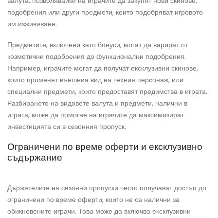
валута, позволявайки на играчите да закупят нови скинове,
подобрения или други предмети, които подобряват игровото
им изживяване.
Предметите, включени като бонуси, могат да варират от
козметични подобрения до функционални подобрения.
Например, играчите могат да получат ексклузивни скинове,
които променят външния вид на техния персонаж, или
специални предмети, които предоставят предимства в играта.
Разбирането на видовете валута и предмети, налични в
играта, може да помогне на играчите да максимизират
инвестицията си в сезонния пропуск.
Ограничени по време оферти и ексклузивно
съдържание
Държателите на сезонни пропуски често получават достъп до
ограничени по време оферти, които не са налични за
обикновените играчи. Това може да включва ексклузивни