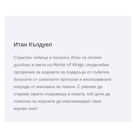
Итан Кълдуел
Страстен геймър и писател, Итан се потапя
дълбоко в света на Honor of Kings, споделяйки
прозрения за кодовете за подаръци от събития,
бонусите от сезонните пропуски и ексклузивните
награди от магазина за токени. С умение да
открива скрити съкровища в играта, той цели да
помогне на играчите да максимизират своя
игрови опит.