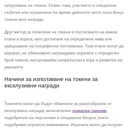
натрупване на токени. Освен това, участието в специални
събития или ограничени по време дейности често носи бонус
токени като награди.
Друг метод за печелене на токени е постигането на важни
етапи в играта, като достигане на определени нива или
завършване на специфични постижения. Тези етапи могат да
варират, но обикновено награждават играчите с определен
брой токени, насърчавайки непрекъсната игра и развитие на
уменията.
Начини за използване на токени за
ексклузивни награди
Токените могат да бъдат обменяни за разнообразие от
ексклузивни награди, включително
уникални скинове
,
подобрения на персонажи и специални бонуси, които
подобряват игровото изживяване. Играчите могат да получат