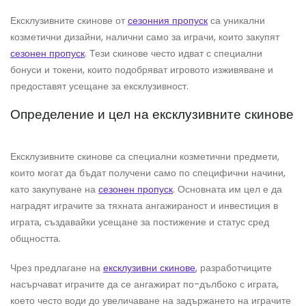
Ексклузивните скинове от
сезонния пропуск
са уникални
козметични дизайни, налични само за играчи, които закупят
сезонен пропуск
. Тези скинове често идват с специални
бонуси и токени, които подобряват игровото изживяване и
предоставят усещане за ексклузивност.
Определение и цел на ексклузивните скинове
Ексклузивните скинове са специални козметични предмети,
които могат да бъдат получени само по специфични начини,
като закупуване на
сезонен пропуск
. Основната им цел е да
наградят играчите за тяхната ангажираност и инвестиция в
играта, създавайки усещане за постижение и статус сред
общността.
Чрез предлагане на
ексклузивни скинове
, разработчиците
насърчават играчите да се ангажират по-дълбоко с играта,
което често води до увеличаване на задържането на играчите