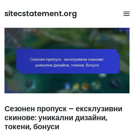
Skip
to
sitecstatement.org
content
Сезонен пропуск – ексклузивни
скинове: уникални дизайни,
токени, бонуси