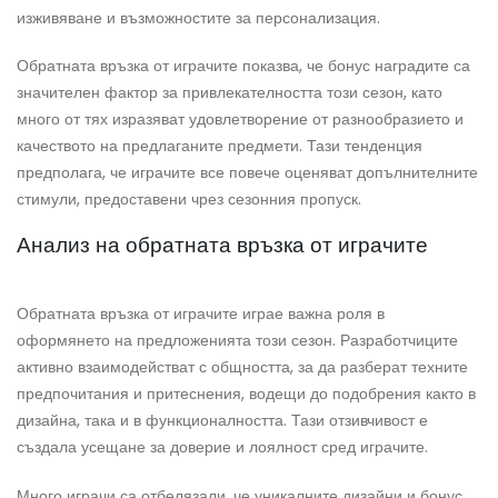
изживяване и възможностите за персонализация.
Обратната връзка от играчите показва, че бонус наградите са
значителен фактор за привлекателността този сезон, като
много от тях изразяват удовлетворение от разнообразието и
качеството на предлаганите предмети. Тази тенденция
предполага, че играчите все повече оценяват допълнителните
стимули, предоставени чрез сезонния пропуск.
Анализ на обратната връзка от играчите
Обратната връзка от играчите играе важна роля в
оформянето на предложенията този сезон. Разработчиците
активно взаимодействат с общността, за да разберат техните
предпочитания и притеснения, водещи до подобрения както в
дизайна, така и в функционалността. Тази отзивчивост е
създала усещане за доверие и лоялност сред играчите.
Много играчи са отбелязали, че уникалните дизайни и бонус