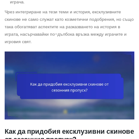
играча.
Чрез интегриране на тези теми и история, ексклузивните
скинове не само служат като козметични подобрения, но също
така обогатяват аспектите на разказването на история в
играта, насърчавайки по-дълбока връзка между играчите и
игровия свят.
Как да придобия ексклузивни скинове