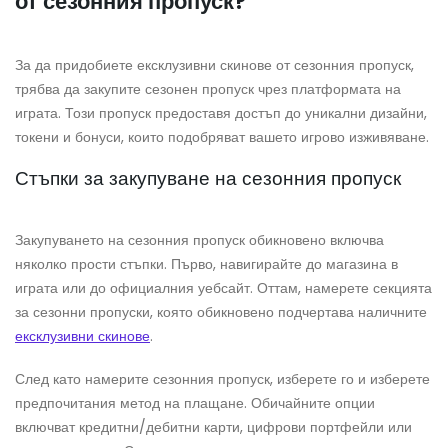
от сезонния пропуск?
За да придобиете ексклузивни скинове от сезонния пропуск,
трябва да закупите сезонен пропуск чрез платформата на
играта. Този пропуск предоставя достъп до уникални дизайни,
токени и бонуси, които подобряват вашето игрово изживяване.
Стъпки за закупуване на сезонния пропуск
Закупуването на сезонния пропуск обикновено включва
няколко прости стъпки. Първо, навигирайте до магазина в
играта или до официалния уебсайт. Оттам, намерете секцията
за сезонни пропуски, която обикновено подчертава наличните
ексклузивни скинове
.
След като намерите сезонния пропуск, изберете го и изберете
предпочитания метод на плащане. Обичайните опции
включват кредитни/дебитни карти, цифрови портфейли или