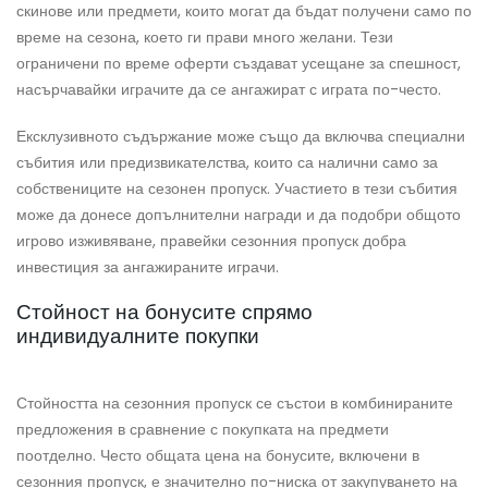
скинове или предмети, които могат да бъдат получени само по
време на сезона, което ги прави много желани. Тези
ограничени по време оферти създават усещане за спешност,
насърчавайки играчите да се ангажират с играта по-често.
Ексклузивното съдържание може също да включва специални
събития или предизвикателства, които са налични само за
собствениците на сезонен пропуск. Участието в тези събития
може да донесе допълнителни награди и да подобри общото
игрово изживяване, правейки сезонния пропуск добра
инвестиция за ангажираните играчи.
Стойност на бонусите спрямо
индивидуалните покупки
Стойността на сезонния пропуск се състои в комбинираните
предложения в сравнение с покупката на предмети
поотделно. Често общата цена на бонусите, включени в
сезонния пропуск, е значително по-ниска от закупуването на