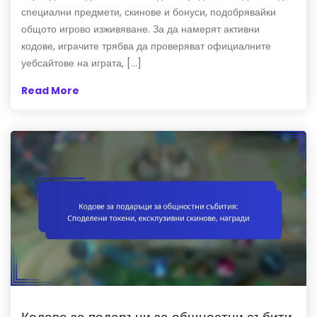
специални предмети, скинове и бонуси, подобрявайки
общото игрово изживяване. За да намерят активни
кодове, играчите трябва да проверяват официалните
уебсайтове на играта, […]
Read More