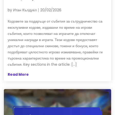
by
Итан Кълдуел
20/02/2026
Кодовете за подаръци от събития за сътрудничество са
ексклузивни кодове, издавани по време на игрови
събития, които позволяват на играчите да отключат
уникални награди в играта. Тези кодове предоставят
достъп до специални скинове, токени и бонуси, които
подобряват цялостното игрово изживяване, правейки ги
търсена характеристика по време на промоционални
събития. Key sections in the article: […]
Read More