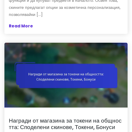
функции и да купуват предмети в началото. Освен това,
скините предлагат опции за козметична персонализация,
позволявайки […]
Read More
Награди от магазина за токени на общнос
тта: Споделени скинове, Токени, Бонуси