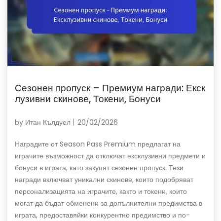
Сезонен пропуск – Премиум награди: Екск
лузивни скинове, Токени, Бонуси
by
Итан Кълдуел
20/02/2026
Наградите от Season Pass Premium предлагат на
играчите възможност да отключат ексклузивни предмети и
бонуси в играта, като закупят сезонен пропуск. Тези
награди включват уникални скинове, които подобряват
персонализацията на играчите, както и токени, които
могат да бъдат обменени за допълнителни предимства в
играта, предоставяйки конкурентно предимство и по-